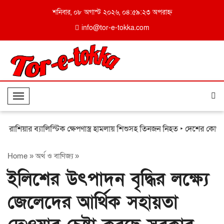
শনিবার, ০৮ অগাস্ট ২০২৬, ০৪:৫৯:২৩ অপরাহ্ন
info@tor-e-tokka.com
T
o
g
াশিয়ার ব্যালিস্টিক ক্ষেপণাস্ত্র হামলায় শিশুসহ তিনজন নিহত
‣ দেশের কোথাও কোথ
g
l
Home
»
অর্থ ও বাণিজ্য
»
e
N
ইলিশের উৎপাদন বৃদ্ধির লক্ষ্যে
a
v
জেলেদের আর্থিক সহায়তা
i
g