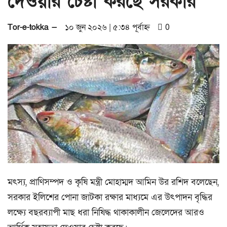
দেওয়ার চেষ্টা করছে সরকার
a
t
Tor-e-tokka —
১০ জুন ২০২৬ | ৫:৩৪ পূর্বাহ্ন
0
i
o
n
মৎস্য, প্রাণিসম্পদ ও কৃষি মন্ত্রী মোহাম্মদ আমিন উর রশিদ বলেছেন,
সরকার ইলিশের পোনা জাটকা রক্ষার মাধ্যমে এর উৎপাদন বৃদ্ধির
লক্ষ্যে বছরব্যাপী মাছ ধরা নিষিদ্ধ থাকাকালীন জেলেদের আরও