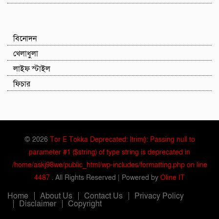
বিনোদন
খেলাধুলা
লাইফ স্টাইল
ফিচার
© 2026
Tor E Tokka Deprecated: ltrim(): Passing null to
parameter #1 ($string) of type string is deprecated in
/home/askj98we/public_html/wp-includes/formatting.php on line
4487
. All Rights Reserved | Powered by
Oline IT
Home
About Us
Contact Us
Privacy Policy
Disclaimer
Copyright