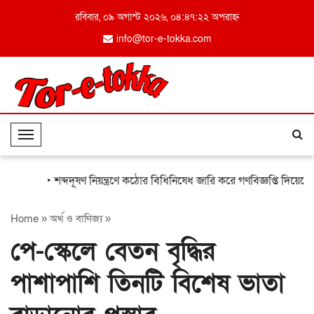
রবিবার, ০৯ অগাস্ট ২০২৬, ০৪:৪৭:২২ অপরাহ্ন
info@tor-e-tokka.com
T
o
g
‣ শব্দদূষণ নিয়ন্ত্রণে কঠোর বিধিনিষেধ জারি করে গণবিজ্ঞপ্তি দিয়েছে প
g
l
Home
»
অর্থ ও বাণিজ্য
»
e
N
পে-স্কেলে বেতন বৃদ্ধির
a
v
পাশাপাশি তিনটি বিশেষ ভাতা
i
g