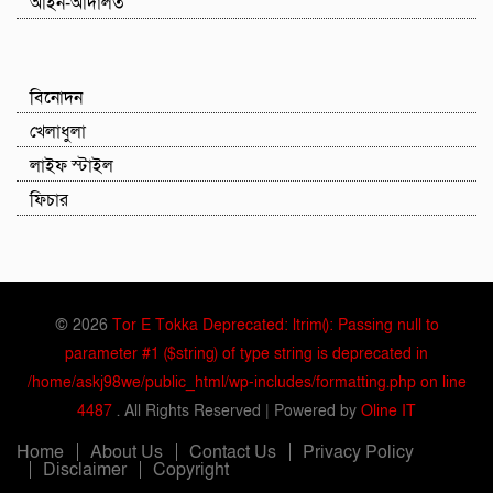
আইন-আদালত
বিনোদন
খেলাধুলা
লাইফ স্টাইল
ফিচার
© 2026
Tor E Tokka Deprecated: ltrim(): Passing null to
parameter #1 ($string) of type string is deprecated in
/home/askj98we/public_html/wp-includes/formatting.php on line
4487
. All Rights Reserved | Powered by
Oline IT
Home
About Us
Contact Us
Privacy Policy
Disclaimer
Copyright