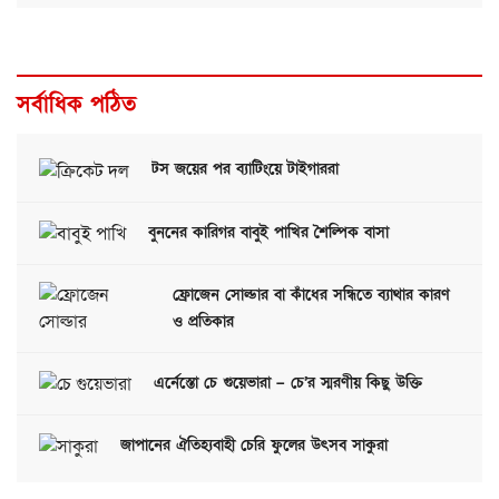
সর্বাধিক পঠিত
টস জয়ের পর ব্যাটিংয়ে টাইগাররা
বুননের কারিগর বাবুই পাখির শৈল্পিক বাসা
ফ্রোজেন সোল্ডার বা কাঁধের সন্ধিতে ব্যাথার কারণ
ও প্রতিকার
এর্নেস্তো চে গুয়েভারা – চে’র স্মরণীয় কিছু উক্তি
জাপানের ঐতিহ্যবাহী চেরি ফুলের উৎসব সাকুরা