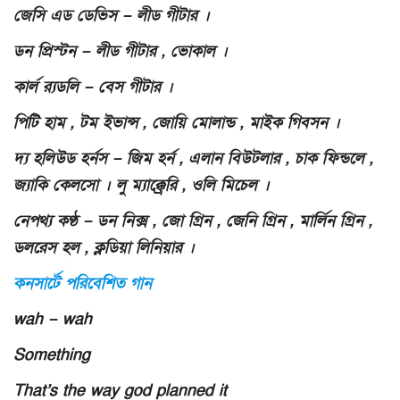
জেসি এড ডেভিস – লীড গীটার ।
ডন প্রিস্টন – লীড গীটার , ভোকাল ।
কার্ল র‍্যডলি – বেস গীটার ।
পিটি হাম , টম ইভান্স , জোয়ি মোলান্ড , মাইক গিবসন ।
দ্য হলিউড হর্নস – জিম হর্ন , এলান বিউটলার , চাক ফিন্ডলে ,
জ্যাকি কেলসো । লু ম্যাক্ক্রেরি , ওলি মিচেল ।
নেপথ্য কণ্ঠ – ডন নিক্স , জো গ্রিন , জেনি গ্রিন , মার্লিন গ্রিন ,
ডলরেস হল , ক্লডিয়া লিনিয়ার ।
কনসার্টে পরিবেশিত গান
wah – wah
Something
That’s the way god planned it