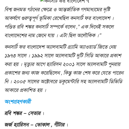
বিশ্ব জনমত গঠনের ক্ষেত্রে ও আন্তর্জাতিক গণমাধ্যমের দৃষ্টি
আকর্ষণে গুরুত্বপূর্ণ ভূমিকা রেখেছিল কনসার্ট ফর বাংলাদেশ ।
পণ্ডিত রবি শঙ্কর কনসার্ট সম্পর্কে বলেন ,” এক দিনেই সকলে
বাংলাদেশের নাম জেনে যায় । এটা ছিল অলৌকিক ।“
কনসার্ট ফর বাংলাদেশ অ্যালবামটি গ্র্যামি অ্যাওয়ার্ড জিতে নেয়
১৯৭৩ সালে । ১৯৯২ সালে অ্যালবামটি দুটি সিডি আকারে প্রকাশ
করা হয় । মৃত্যুর আগে হ্যারিসন ২০০১ সালে অ্যালবামটি পুনরায়
প্রকাশের জন্য কাজ করেছিলেন , কিন্তু কাজ শেষ করে যেতে পারেন
নি । ২০০৫ সালের অক্টোবরে ডকুমেন্টারি সহ অ্যালবামটি ডিভিডি
আকারে প্রকাশিত হয় ।
অংশগ্রহণকারী
রবি শঙ্কর – সেতার
।
জর্জ হ্যারিসন – ভোকাল , গীটার
।