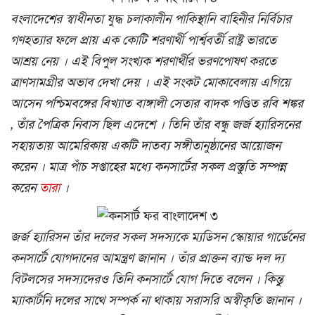
বংলাদেশের স্বাধীনতা যুদ্ধ চলাকালীন পাকিস্থানি বাহিনীর নির্বিচার
গণহত্যার ফলে প্রায় এক কোটি শরণার্থী পার্শ্ববর্তী রাষ্ট্র ভারতে
আশ্রয় নেয় । এই বিপুল সংখ্যক শরণার্থীর ভরণপোষণ করতে
ত্রাণসামগ্রীর অভাব দেখা দেয় । এই সংকট মোকাবেলায় এগিয়ে
আসেন পশ্চিমবঙ্গের বিখ্যাত বাঙ্গালী সেতার বাদক পণ্ডিত রবি শঙ্কর
, তাঁর পৈত্রিক নিবাস ছিল এদেশে । তিনি তাঁর বন্ধু জর্জ হ্যারিসনের
সহায়তায় আমেরিকায় একটি দাতব্য সঙ্গীতানুষ্ঠানের আয়োজন
করেন । মাত্র পাঁচ সপ্তাহের মধ্যে কনসার্টের সকল প্রস্তুতি সম্পন্ন
করেন
তারা
।
জর্জ হ্যারিসন তাঁর দলের সকল সদস্যকে ম্যডিসন স্কোয়ার গার্ডেনের
কনসার্টে যোগদানের আমন্ত্রণ জানান । তাঁর প্রাক্তন ব্যান্ড দল দ্য
বিটলসের সদস্যদেরও তিনি কনসার্টে যোগ দিতে বলেন । কিন্তু
ম্যাকার্টনি দলের সাথে সম্পর্ক না থাকায় সরাসরি অস্বীকৃতি জানান ।