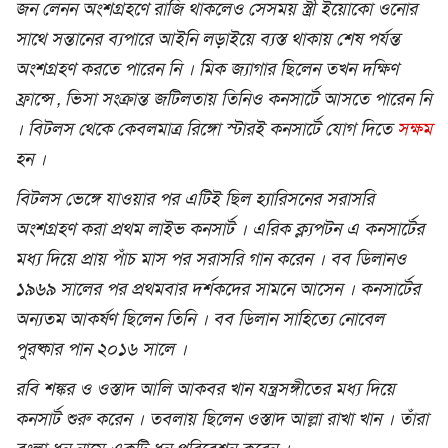
জন লেনন অংশগ্রহণে রাজি থাকলেও সেসময় স্ত্রী ইয়োকো ওনোর
সাথে সন্তানের ব্যপারে আইনি লড়াইয়ে ব্যস্ত থাকায় শেষ পর্যন্ত
অংশগ্রহণ করতে পারেন নি । মিক জ্যাগার ছিলেন তখন দক্ষিণ
ফ্রান্সে , ভিসা সংক্রান্ত জটিলতায় তিনিও কনসার্টে আসতে পারেন নি
। বিটলস থেকে কেবলমাত্র রিঙ্গো স্টারই কনসার্টে যোগ দিতে
সক্ষম
হন ।
বিটলস ভেঙ্গে যাওয়ার পর এটিই ছিল হ্যারিসনের সরাসরি
অংশগ্রহণ করা প্রথম লাইভ কনসার্ট । এরিক ক্ল্যপটন এ কনসার্টের
মধ্য দিয়ে প্রায় পাঁচ মাস পর সরাসরি গান করেন । বব ডিলানও
১৯৬৯ সালের পর প্রথমবার দর্শকদের সামনে আসেন । কনসার্টের
অন্যতম আকর্ষণ ছিলেন তিনি । বব ডিলান সাহিত্যে নোবেল
পুরষ্কার পান ২০১৬ সালে ।
রবি শঙ্কর ও ওস্তাদ আলি আকবর খান যন্ত্রসঙ্গীতের মধ্য দিয়ে
কনসার্ট শুরু করেন । তবলায় ছিলেন ওস্তাদ আল্লা রাখা খান । তাঁরা