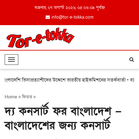
শুক্রবার, ০৭ অগাস্ট ২০২৬, ০৫:০৬:০৯ পূর্বাহ্ন
info@tor-e-tokka.com
T
o
g
দেশি ভিসাপ্রত্যাশীদের উদ্দেশে ভারতীয় হাইকমিশনের সতর্কবার্তা
‣ ব্যাংকের চ
g
l
Home
»
ফিচার
»
e
N
দ্য কনসার্ট ফর বাংলাদেশ –
a
v
বাংলাদেশের জন্য কনসার্ট
i
g