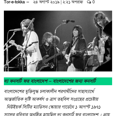
Tor-e-tokka —
২৪ অগাস্ট ২০১৯ | ২:২১ অপরাহ্ন
0
a
t
i
o
n
দ্য কনসার্ট ফর বাংলাদেশ – বাংলাদেশের জন্য কনসার্ট
বাংলাদেশের মুক্তিযুদ্ধ চলাকালীন শরণার্থীদের সাহায্যার্থে
আন্তর্জাতিক দৃষ্টি আকর্ষণ ও ত্রাণ তহবিল সংগ্রহের প্রচেষ্টায়
নিউইয়র্ক সিটির ম্যাডিসন স্কোয়ার গার্ডেনে ১ আগস্ট ১৯৭১
সালের রবিবার অনুষ্ঠিত হয়েছিল দ্য কনসার্ট ফর বাংলাদেশ । প্রায়