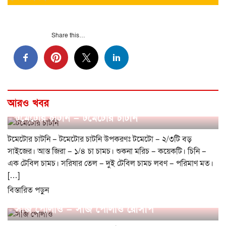
Share this…
আরও খবর
টমেটোর চাটনি – টমেটোর চাটনি
টমেটোর চাটনি – টমেটোর চাটনি উপকরণঃ টমেটো – ২/৩টি বড়
সাইজের। আস্ত জিরা – ১/৪ চা চামচ। শুকনা মরিচ – কয়েকটি। চিনি –
এক টেবিল চামচ। সরিষার তেল – দুই টেবিল চামচ লবণ – পরিমাণ মত।
[…]
বিস্তারিত পড়ুন
সব্জি পোলাও – সব্জি পোলাও রেসিপি