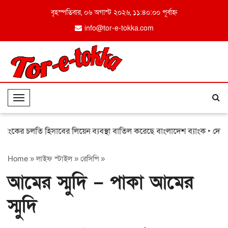
বৃহস্পতিবার, ০৬ অগাস্ট ২০২৬, ১১:৪০:০০ পূর্বাহ্ন
info@tor-e-tokka.com
T
o
g
াংকের চলতি হিসাবের লিয়েন ব্যবস্থা বাতিল করেছে বাংলাদেশ ব্যাংক
‣ দেশের বিভ
g
l
Home
»
লাইফ স্টাইল
»
রেসিপি
»
e
N
আমের স্মুদি – পাকা আমের
a
v
স্মুদি
i
g